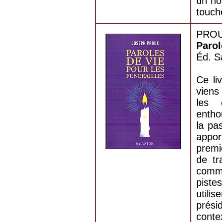
un ho
touche
PROU
Parol
Éd. S
Ce li
viens
les 
entho
la pa
appo
premi
de tr
comme
piste
utili
prési
cont