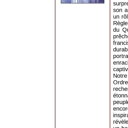
surpr
son a
un rô
Règle
du Qu
prêch
fran
durab
portr
enrac
capt
Notr
Ordre
rech
étonn
peupl
enco
inspi
révèl