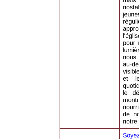
nost
jeun
régu
appro
l'égl
pour 
lumiè
nous 
au-de
visib
et l
quoti
le d
mont
nourr
de no
notre 
Soyez