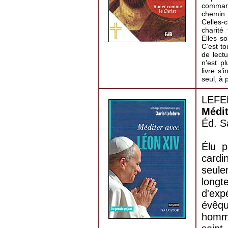
comman
chemin 
Celles-
charité
Elles s
C’est to
de lectu
n’est p
livre s’
seul, à 
LEFEB
Médit
Éd. S
Élu 
cardi
seul
long
d'exp
évêq
homme 