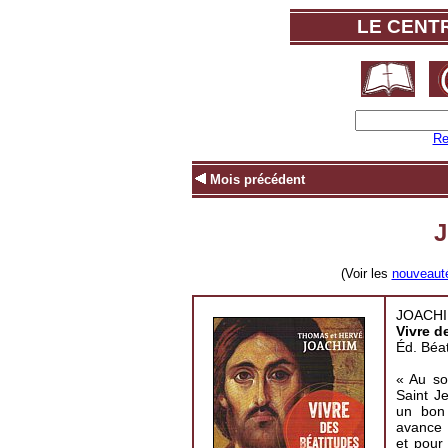
LE CENT
Re
Mois précédent
J
(Voir les
nouveautés
JOACHIM
Vivre d
Éd. Béa
« Au so
Saint J
un bon 
avance 
et pour