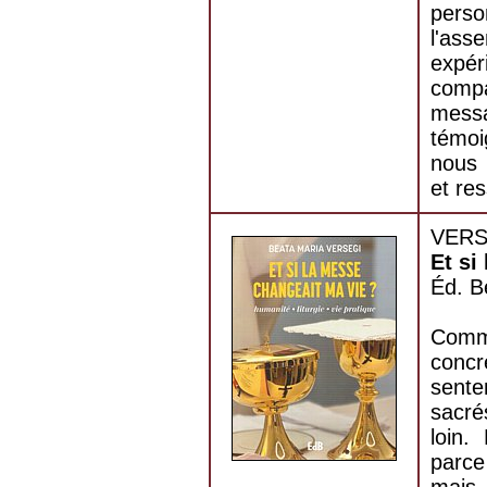
perso
l'as
expér
compa
messa
témoi
nous 
et res
VERSE
Et si
Éd. B
Com
conc
senten
sacré
loin.
parce
mais