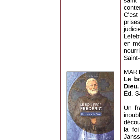
saint
conte
C'est
pris
judic
Lefeb
en mé
nourr
Saint
MART
Le b
Dieu.
Éd. S
Un fr
inou
décou
la fo
Jans